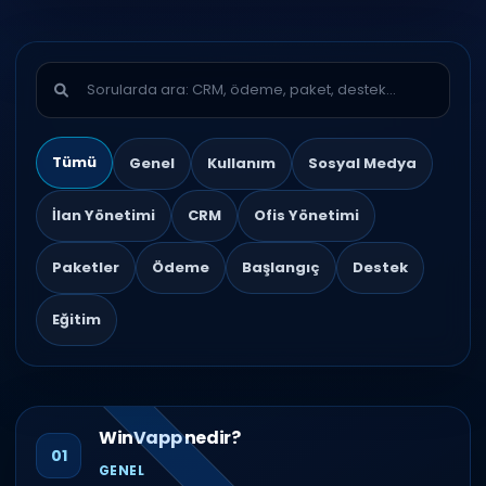
Tümü
Genel
Kullanım
Sosyal Medya
İlan Yönetimi
CRM
Ofis Yönetimi
Paketler
Ödeme
Başlangıç
Destek
Eğitim
WinVapp nedir?
01
GENEL