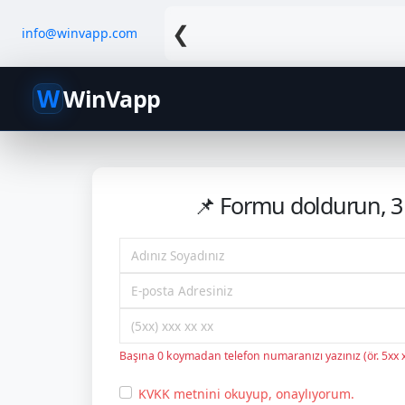
❮
info@winvapp.com
W
WinVapp
📌 Formu doldurun, 3
Başına 0 koymadan telefon numaranızı yazınız (ör. 5xx x
KVKK metnini okuyup, onaylıyorum.