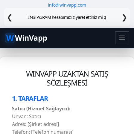
info@winvapp.com
❮
❯
INSTAGRAM hesabımızı ziyaret ettiniz mi :)
W
WinVapp
WINVAPP UZAKTAN SATIŞ
SÖZLEŞMESİ
1. TARAFLAR
Satıcı (Hizmet Sağlayıcı):
Unvan: Satıcı
Adres: [Şirket adresi]
Telefon: [Telefon numarası]