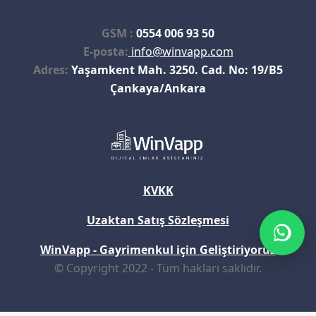
GSM :
0554 006 93 50
E-posta:
info@winvapp.com
Adres:
Yaşamkent Mah. 3250. Cad. No: 19/B5
Çankaya/Ankara
KVKK
Uzaktan Satış Sözleşmesi
WinVapp - Gayrimenkul için Geliştiriyoruz
© Copyright 2022 - Tüm hakları saklıdır.